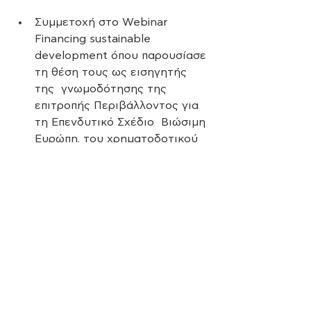
Συμμετοχή στο Webinar 
Financing sustainable 
development όπου παρουσίασε 
τη θέση τους ως εισηγητής 
της  γνωμοδότησης της 
επιτροπής Περιβάλλοντος για 
τη Επενδυτικό Σχέδιο  Βιώσιμη 
Ευρώπη, του χρηματοδοτικού 
πυλώνα της Ευρωπαϊκής 
Πράσινης  Συμφωνίας. 
Συμμετοχή στη συνεδρίαση 
του European Food Forum.
ΚΟΣΜΟΣ