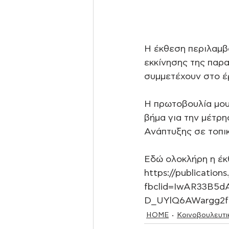
Η έκθεση περιλαμβ
εκκίνησης της παρα
συμμετέχουν στο έ
Η πρωτοβουλία μου
βήμα για την μέτρ
Ανάπτυξης σε τοπικ
Εδώ ολοκλήρη η έκ
https://publication
fbclid=IwAR33B5
D_UYlQ6AWargg2
HOME
Κοινοβουλευτι