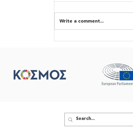
Write a comment...
Αναγκαία η αναμόρφωση
της COP