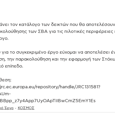
άνει τον κατάλογο των δεικτών που θα αποτελέσουν
κολούθησης των ΣΒΑ για τις πιλοτικές περιφέρειες 
ργο.
 για το συγκεκριμένο έργο εύχομαι να αποτελέσει έ
ηση, την παρακολούθηση και την εφαρμογή των Στόχω
ό επίπεδο.
θεση:
s.jrc.ec.europa.eu/repository/handle/JRC131581?
dAUm-
fBBpp_z7y4App7UyOApTiIBwCmZ5EmY1Es
κό Έργο
ΚΟΣΜΟΣ