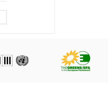
τη προτεραιότητα ο
της!
Όροι Χρήσης &
Προστασία Προσωπικών Δεδομένων