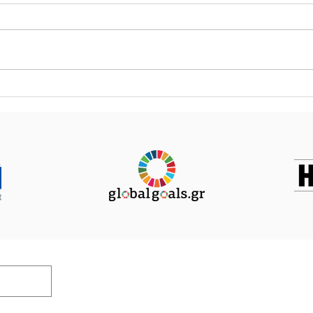
Πέτρος Κόκκαλης στον
Πρώ
Real FM και τον Νίκο
πολί
Χατζηνικολάου