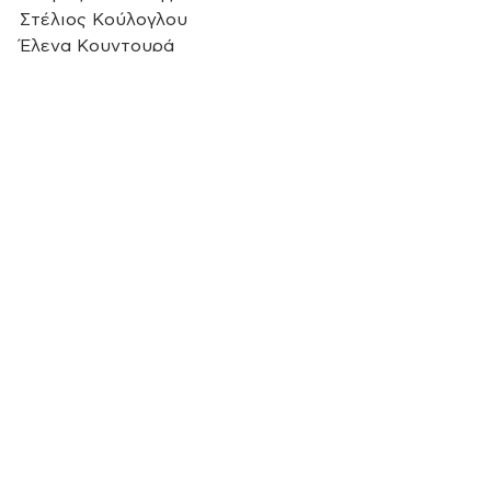
Στέλιος Κούλογλου
Έλενα Κουντουρά
HOME
Κοινοβουλευτικό Έργο
Ερωτήσεις
See All
Recent Posts