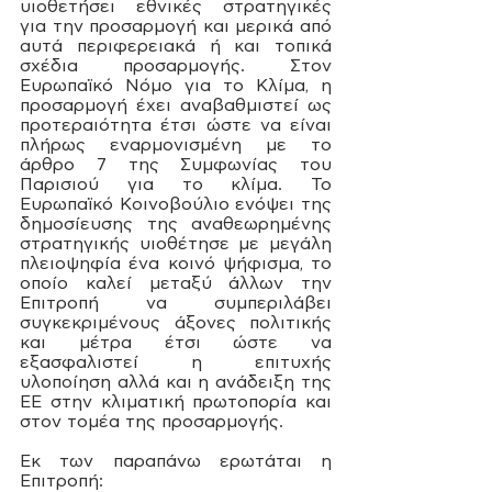
υιοθετήσει εθνικές στρατηγικές 
για την προσαρμογή και μερικά από 
αυτά περιφερειακά ή και τοπικά 
σχέδια προσαρμογής. Στον 
Ευρωπαϊκό Νόμο για το Κλίμα, η 
προσαρμογή έχει αναβαθμιστεί ως 
προτεραιότητα έτσι ώστε να είναι 
πλήρως εναρμονισμένη με το 
άρθρο 7 της Συμφωνίας του 
Παρισιού για το κλίμα. Το 
Ευρωπαϊκό Κοινοβούλιο ενόψει της 
δημοσίευσης της αναθεωρημένης 
στρατηγικής υιοθέτησε με μεγάλη 
πλειοψηφία ένα κοινό ψήφισμα, το 
οποίο καλεί μεταξύ άλλων την 
Επιτροπή να συμπεριλάβει 
συγκεκριμένους άξονες πολιτικής 
και μέτρα έτσι ώστε να 
εξασφαλιστεί η επιτυχής 
υλοποίηση αλλά και η ανάδειξη της 
ΕΕ στην κλιματική πρωτοπορία και 
στον τομέα της προσαρμογής. 
Εκ των παραπάνω ερωτάται η 
Επιτροπή: