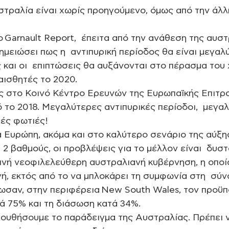
τραλία είναι χωρίς προηγούμενο, όμως από την άλλ
 Garnault Report,  έπειτα από την ανάθεση της αυστ
ημειώσει πως η  αντιπυρική περίοδος θα είναι μεγαλύ
 και οι  επιπτώσεις θα αυξάνονται στο πέρασμα του 
ισθητές το 2020.   
ας στο Κοινό Κέντρο Ερευνών της Ευρωπαϊκής Επιτρο
ό το 2018. Μεγαλύτερες αντιπυρικές περίοδοι,  μεγα
τές φωτιές!
ια Ευρώπη, ακόμα και στο καλύτερο σενάριο της αύξη
2 βαθμούς, οι προβλέψεις για το μέλλον είναι  δυστο
ωρινή νεοφιλελεύθερη αυστραλιανή κυβέρνηση, η οποία
γή, εκτός από το να μπλοκάρει τη συμφωνία στη  σύν
ωσαν, στην περιφέρεια New South Wales, τον προϋπ
ά 75% και τη διάσωση κατά 34%. 
λουθήσουμε το παράδειγμα της Αυστραλίας. Πρέπει 