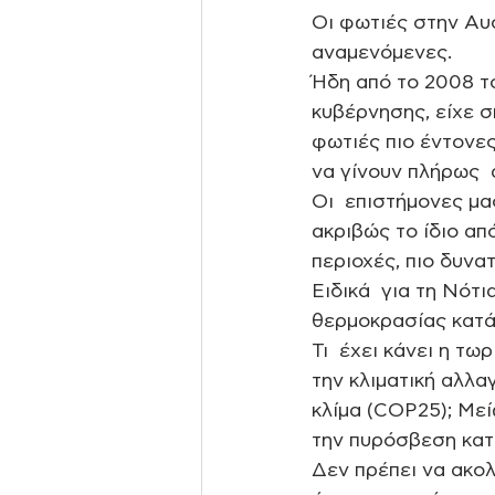
Οι φωτιές στην Αυσ
αναμενόμενες. 
Ήδη από το 2008 το
κυβέρνησης, είχε σ
φωτιές πιο έντονες
να γίνουν πλήρως  α
Οι  επιστήμονες μ
ακριβώς το ίδιο απ
περιοχές, πιο δυνα
Ειδικά  για τη Νότ
θερμοκρασίας κατά 
Τι  έχει κάνει η τ
την κλιματική αλλα
κλίμα (COP25); Μεί
την πυρόσβεση κατ
Δεν πρέπει να ακο