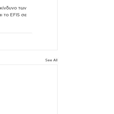
κίνδυνο των 
ι το EFIS σε 
See All