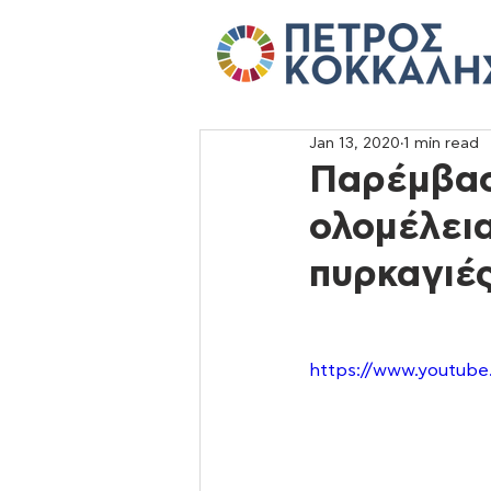
Jan 13, 2020
1 min read
Παρέμβασ
ολομέλεια
πυρκαγιέ
https://www.youtub