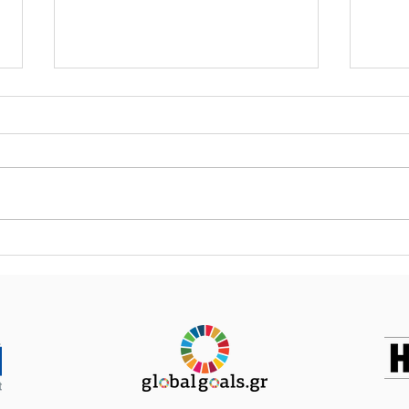
Τα 17 κρυφά έγγραφα της
Ψήφι
Κομισιόν για τα Τέμπη.
κράτ
ελε
ενη