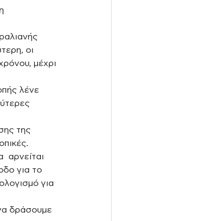
η 
ραλιανής 
τερη, οι 
χρόνου, μέχρι 
πής λένε  
λύτερες 
σης της  
πικές. 
  αρνείται 
οδο για το 
ολογισμό για 
να δράσουμε 