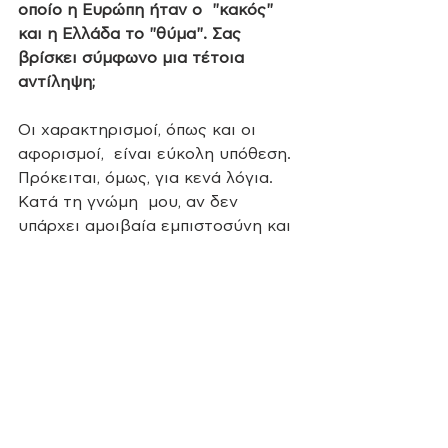
οποίο η Ευρώπη ήταν ο  "κακός" 
και η Ελλάδα το "θύμα". Σας 
βρίσκει σύμφωνο μια τέτοια 
αντίληψη;
Οι χαρακτηρισμοί, όπως και οι 
αφορισμοί,  είναι εύκολη υπόθεση. 
Πρόκειται, όμως, για κενά λόγια. 
Κατά τη γνώμη  μου, αν δεν 
υπάρχει αμοιβαία εμπιστοσύνη και 
συμφωνία πάνω σε ένα κοινό  
όραμα, δεν υπάρχει επί της ουσίας 
συνεργασία. Κι αυτό είναι το 
ζητούμενο  στο ευρωπαϊκό 
πείραμα -η συνεργασία. Τα 
μνημόνια ήταν μια τραγική  στιγμή 
και για την Ελλάδα, αλλά και για 
την Ευρώπη. Αναδείχθηκαν 
σοβαρές  αντιφάσεις στο 