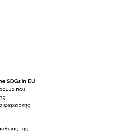
he SDGs in EU 
ραμμα που 
ης 
ριφερειακής 
πάθειας της 