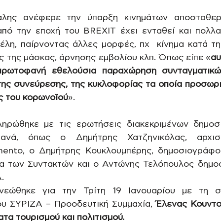
αλης ανέφερε την ύπαρξη κινημάτων αποσταθερ
πό την εποχή του BREXIT έχει ενταθεί και πολλα
έλη, παίρνοντας άλλες μορφές, πχ  κίνημα κατά τη
ς της μάσκας, άρνησης εμβολίου κλπ. Όπως είπε «
αυ
πρωτοφανή εθελούσια παραχώρηση συνταγματικών
της συνεύρεσης, της κυκλοφορίας τα οποία προσωρ
ς του κορωνοϊού
». 
ηρώθηκε με τις ερωτήσεις διακεκριμένων δημοσ
ανά, όπως ο Δημήτρης Χατζηνικόλας, αρχισυ
ento, ο Δημήτρης Κουκλουμπέρης, δημοσιογράφος
α των Συντακτών και ο Αντώνης Τελόπουλος δημοσ
.
νεώθηκε για την Τρίτη 19 Ιανουαρίου με τη σ
υ ΣΥΡΙΖΑ – Προοδευτική Συμμαχία, 
Έλενας Κουντ
τα τουρισμού και πολιτισμού.