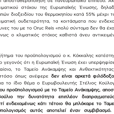
εί αποσταθεροποίηση σε πανευρωπαϊκό επίπεδο. Α
ιματικού στόχου της Ευρωπαϊκής Ένωσης, δηλαδ
πών διοξειδίου του θερμοκηπίου κατά 55% μέχρι το
ιματική ουδετερότητα, τα κοιτάσματα που ενδεχο
υνες του με το Oruc Reis «πολύ σύντομα δεν θα έχο
νως ο κλιματικός στόχος καθιστά άνευ αντικειμέ
ήτημα του προϋπολογισμού ο κ. Κόκκαλης κατέστη
ο γεγονός ότι η Ευρωπαϊκή Ένωση έχει υπερψηφίσε
αίσιο, το Ταμείο Ανάκαμψης και Ανθεκτικότητας
ωστόσο όπως ανέφερε 
δεν είναι αρκετά φιλόδοξο
Για το ίδιο θέμα ο Ευρωβουλευτής Στέλιος Κούλο
ου προϋπολογισμού με το Ταμείο Ανάκαμψης, αποστ
βούλιο την δυνατότητα επιπλέον διαπραγματεύ
τί ενδεχομένως κάτι τέτοιο θα μπλόκαρε το Ταμε
πολογισμός αυτός αποτελεί έναν συμβιβασμό.