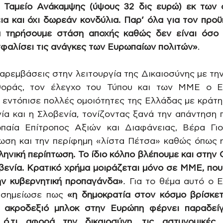
 Ταμείο Ανάκαμψης (ύψους 32 δις ευρώ) εκ των ο
ια και όχι δωρεάν κονδύλια. Παρ’ όλα για τον προϋ
 τηρήσουμε στάση αποχής καθώς δεν είναι όσο 
σφαλίσει τις ανάγκες των Ευρωπαίων πολιτών»
.
αρεμβάσεις στην λειτουργία της Δικαιοσύνης με την
θοράς, τον έλεγχο του Τύπου και των ΜΜΕ ο Ε
 εντόπισε πολλές ομοιότητες της Ελλάδας με κράτη 
ία και η Σλοβενία, τονίζοντας ξανά την απάντηση 
αία Επίτροπος Αξιών και Διαφάνειας, Βέρα Γιού
ληνική περίπτωση. Το ίδιο κόλπο βλέπουμε και στην 
βενία. Κρατικό χρήμα μοιράζεται μόνο σε ΜΜΕ, που 
ην κυβερνητική προπαγάνδα»
.
 Για το θέμα αυτό ο 
 σημείωσε πως 
«η δημοκρατία στον κόσμο βρίσκετ
 ακροδεξιό μπλοκ στην Ευρώπη φέρνει παραδείγ
ό,τι αφορά την δικαιοσύνη, τις αστυνομικές π