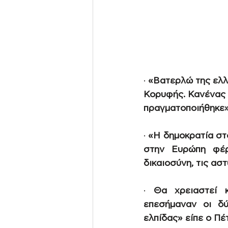
·
«Βατερλώ της ελλη
Κορυφής. Κανένας 
πραγματοποιήθηκε»
·
«Η δημοκρατία στ
στην Ευρώπη φέρ
δικαιοσύνη, τις ασ
·
Θα χρειαστεί κ
επεσήμαναν οι δύ
ελπίδας» είπε ο Π