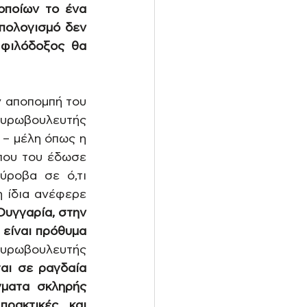
ποίων το ένα 
πολογισμό δεν 
φιλόδοξος θα 
 αποπομπή του 
υρωβουλευτής 
– μέλη όπως η 
που του έδωσε 
ροβα σε ό,τι 
αφορά την ενημέρωση και την περίφημη «λίστα Πέτσα» καθώς όπως η ίδια ανέφερε 
Ουγγαρία, στην 
είναι πρόθυμα 
Ευρωβουλευτής 
αι σε ραγδαία 
ματα σκληρής 
ρακτικές και 