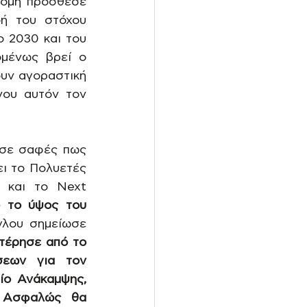
κόμη πρόσθεσε 
ή του στόχου 
 2030 και του 
μένως βρεί ο 
υν αγοραστική 
νου αυτόν τον 
σε σαφές πως 
ι το Πολυετές 
 και το Next 
 το ύψος του 
γλου σημείωσε 
έρησε από το 
σεων για τον 
ίο Ανάκαμψης, 
 Ασφαλώς θα 