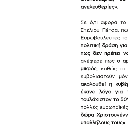
ανελευθερίες»
.
Σε ό,τι αφορά το 
Στέλιου Πέτσα, πω
Ευρωβουλευτές του
πολιτική δράση γι
πως δεν πρέπει να
ανέφερε πως 
ο α
μικρός
, καθώς οι 
εμβολιαστούν μόν
ακολουθεί η κυβέ
έκανε λόγο για 
τουλάχιστον το 50
πολλές ευρωπαϊκές
δώρα Χριστουγένν
υπαλλήλους τους»
.