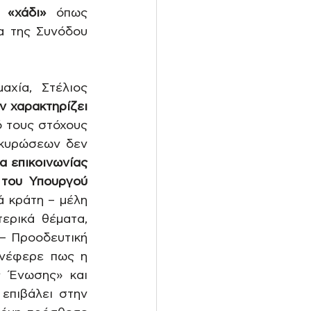
 «χάδι»
 όπως 
α της Συνόδου 
χία, Στέλιος 
 χαρακτηρίζει 
 τους στόχους 
 κυρώσεων δεν 
α επικοινωνίας 
του Υπουργού 
 κράτη – μέλη 
ρικά θέματα, 
 Προοδευτική 
νέφερε πως η 
 Ένωσης» και 
πιβάλει στην 