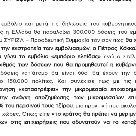
εμβόλιο και μετά τις δηλώσεις του κυβερνητικού
ς η Ελλάδα θα παραλάβει 300.000 δόσεις του εμβ
 ΣΥΡΙΖΑ – Προοδευτική Συμμαχία τόνισαν πως 
θα χ
α την εκστρατεία των εμβολιασμών
, 
ο Πέτρος Κόκκα
 γίνει το εμβόλιο «εμπόριο ελπίδας»
 ενώ ο Στέλ
ριθμός των δόσεων που θα προμηθευτεί η κυβέρνησ
δόσεις κατ’άτομο θα είναι δύο, θα έχουν την δ
ο 150.000 πολίτες. Και συνέχισε πως 
με τις 
ρνηση «καταστρέφει» την μικρομεσαία επιχειρημα
την ανάγκη αποζημίωσης των μικρομεσαίων επι
% του περσινού τους τζίρου
, μια πρακτική που ακολο
 χώρες. Όπως είπε 
«το κράτος θα πρέπει να μεριμνή
ων στις επιχειρήσεις που αδυνατούν να τα καταβ