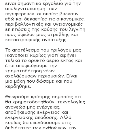
είναι σημαντικό εργαλείο για την 
απολιγνιτοποίηση  των 
περιφερειών  
οι οποίες βιώνουν 
εδώ και δεκαετίες τις οικονομικές, 
περιβαλλοντικές και υγειονομικές 
επιπτώσεις της καύσης του λιγνίτη 
προς όφελος μιας στρεβλής και 
καταστροφικής ανάπτυξης. 
Το αποτέλεσμα του τριλόγου μας 
ικανοποιεί κυρίως γιατί αφήνει 
τελικά το ορυκτό αέριο εκτός και 
έτσι αποφεύγουμε την 
χρηματοδότηση νέων 
σχολάζουσων περιουσιών. Είναι 
μια μάχη που δώσαμε και που 
κερδήθηκε. 
Θεωρούμε κρίσιμης σημασίας ότι 
θα χρηματοδοτηθούν  τεχνολογίες 
ανανεώσιμης ενέργειας, 
αποθήκευσης ενέργειας και 
ενεργειακής απόδοσης. Αλλά 
κυρίως θα επενδύσουμε στις 
δεξιότητες των ανθρώπων, την 