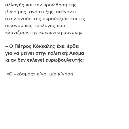
αλλαγής και την προώθηση της 
βιώσιμης  ανάπτυξης, απέναντι 
στην άνοδο της ακροδεξιάς και τις 
οικονομικές  επιλογές που 
κλονίζουν την κοινωνική συνοχή».
– Ο Πέτρος Κόκκαλης έχει έρθει 
για να μείνει στην πολιτική; Ακόμα 
κι αν δεν εκλεγεί ευρωβουλευτής;
 «Ο «κόσμος» είναι μία κίνηση 
πολιτών με πολυετή κοινωνική 
δράση σε  περιβαλλοντικές και 
ανθρωπιστικές οργανώσεις, στον 
χώρο της νεοφυούς  
επιχειρηματικότητας και σε 
επιστημονικούς τομείς που 
αφορούν την  περιβαλλοντική 