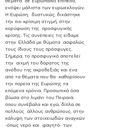
θέματα  σε Ευρωπαϊκό επίπεδο, 
ενόψει μάλιστα των ευρωεκλογών. 
Η Ευρώπη,  δυστυχώς, διχάστηκε 
την πιο κρίσιμη στιγμή, στην 
κορύφωση της  προσφυγικής 
κρίσης. Τις συνέπειες τις είδαμε 
στην  Ελλάδα με θύματα  ασφαλώς 
τους ίδιους τους πρόσφυγες. 
Σήμερα, το προσφυγικό αποτελεί 
την  αιχμή του δόρατος της 
ανόδου της ακροδεξιάς και ένα 
από τα θέματα που θα  καθορίσουν 
την πορεία της Ευρώπης τα 
επόμενα χρόνια. Προσωπικά όσα  
βίωσα στο λιμάνι του Πειραιά, 
όπου συνέβαλα και εγώ, δίπλα σε 
πολλούς  άλλους ανθρώπους, στην 
κάλυψη των στοιχειωδών αναγκών 
-όπως νερό και  φαγητό- των 