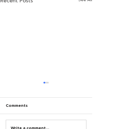
Recent Posts
Comments
Πέτρος Κόκκαλης στον
Πρώτη προτερ
Write a comment...