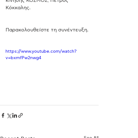
κίνησης ΚΟΣΜΟΣ, Πέτρος 
Κόκκαλης. 
Παρακολουθείστε τη συνέντευξη. 
https://www.youtube.com/watch?
v=bxmfPw2nwg4
See All