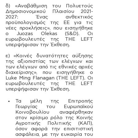
δ) «Αναβάθμιση του Πολυετούς 
Δημοσιονομικού Πλαισίου 2021-
2027: Ένας ανθεκτικός 
προϋπολογισμός της ΕΕ για τις 
νέες προκλήσεις», που εισηγήθηκε 
ο Juozas Olekas (S&D). Οι 
ευρωβουλευτές της ΤHE LEFT 
υπερψήφισαν την Έκθεση. 
ε) «Κοινές δυνατότητες αύξησης 
της αξιοπιστίας των ελέγχων και 
των ελέγχων από τις εθνικές αρχές 
διαχείρισης», που εισηγήθηκε ο 
Luke Ming Flanagan (ΤHE LEFT). Οι 
ευρωβουλευτές της ΤHE LEFT 
υπερψήφισαν την Έκθεση.
Τα μέλη της Επιτροπής 
Γεωργίας του Ευρωπαϊκού 
Κοινοβουλίου αναφέρθηκαν 
στον κρίσιμο ρόλο της Κοινής 
Αγροτικής Πολιτικής (ΚΑΠ), 
όσον αφορά την επισιτιστική 
ασφάλεια, με την ευκαιρία του 