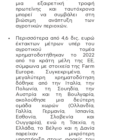
μια εξαιρετική τροφή 
πρωτεΐνης και ταυτόχρονα 
μπορεί να συμβάλει στη 
βιώσιμη ανάπτυξη των 
αγροτικών περιοχών.
Περισσότερα από 4,6 δις. ευρώ 
έκτακτων μέτρων υπέρ του 
αγροτικού τομέα 
χρηματοδοτήθηκαν το 2022 
από τα κράτη μέλη της ΕΕ, 
σύμφωνα με στοιχεία της Farm 
Europe. Συγκεκριμένα, η 
μεγαλύτερη χρηματοδότηση 
δόθηκε από την Ιταλία, την 
Πολωνία, τη Σουηδία, την 
Αυστρία και τη Βουλγαρία, 
ακολούθησε μια δεύτερη 
ομάδα χωρών (Ολλανδία, 
Γαλλία, Γερμανία, Ισπανία, 
Εσθονία, Σλοβενία και 
Ουγγαρία), ενώ η Τσεχία, η 
Ελλάδα, το Βέλγιο και η Δανία 
παρείχαν μικρότερη 
υποστήριξη στους φορείς του 