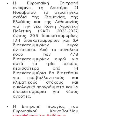
Η Ευρωπαϊκή Επιτροπή 
ενέκρινε, τη Δευτέρα 21 
Νοεμβρίου, τα στρατηγικά 
σχέδια της Γερμανίας, της 
Ελλάδας και της Λιθουανίας 
για την νέα Κοινή Αγροτική 
Πολιτική (ΚΑΠ) 2023-2027, 
ύψους 30,5 δισεκατομμυρίων, 
13,4 δισεκατομμυρίων και 3,9 
δισεκατομμυρίων ευρώ 
αντίστοιχα. Από το συνολικό 
ποσό των 47,8 
δισεκατομμυρίων ευρώ για 
αυτά τα τρία σχέδια, 
περισσότερα από 14 
δισεκατομμύρια θα διατεθούν 
για περιβαλλοντικούς και 
κλιματικούς στόχους και 
οικολογικά προγράμματα και 1,6 
δισεκατομμύρια για νέους 
αγρότες.
Η Επιτροπή Γεωργίας του 
Ευρωπαϊκού Κοινοβουλίου 
υπερψήφισε τις Εκθέσεις: