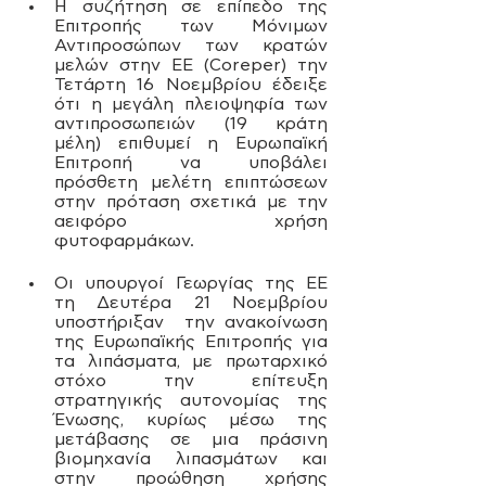
Η συζήτηση σε επίπεδο της 
Επιτροπής των Μόνιμων 
Αντιπροσώπων των κρατών 
μελών στην ΕΕ (Coreper) την 
Τετάρτη 16 Νοεμβρίου έδειξε 
ότι η μεγάλη πλειοψηφία των 
αντιπροσωπειών (19 κράτη 
μέλη) επιθυμεί η Ευρωπαϊκή 
Επιτροπή να υποβάλει 
πρόσθετη μελέτη επιπτώσεων 
στην πρόταση σχετικά με την 
αειφόρο χρήση 
φυτοφαρμάκων.
Οι υπουργοί Γεωργίας της ΕΕ 
τη Δευτέρα 21 Νοεμβρίου 
υποστήριξαν  την ανακοίνωση 
της Ευρωπαϊκής Επιτροπής για 
τα λιπάσματα, με πρωταρχικό 
στόχο την επίτευξη 
στρατηγικής αυτονομίας της 
Ένωσης, κυρίως μέσω της 
μετάβασης σε μια πράσινη 
βιομηχανία λιπασμάτων και 
στην προώθηση χρήσης 