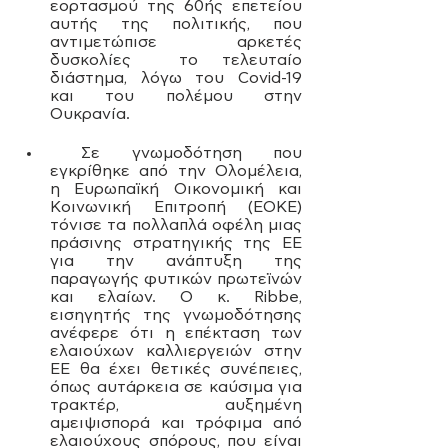
εορτασμού της 60ής επετείου 
αυτής της πολιτικής, που 
αντιμετώπισε αρκετές 
δυσκολίες  το τελευταίο 
διάστημα, λόγω του Covid-19 
και του πολέμου στην 
Ουκρανία.
Σε γνωμοδότηση που 
εγκρίθηκε από την Ολομέλεια, 
η Ευρωπαϊκή Οικονομική και 
Κοινωνική Επιτροπή (ΕΟΚΕ) 
τόνισε τα πολλαπλά οφέλη μιας 
πράσινης στρατηγικής της ΕΕ 
για την ανάπτυξη της 
παραγωγής φυτικών πρωτεϊνών 
και ελαίων. Ο κ. Ribbe, 
εισηγητής της γνωμοδότησης 
ανέφερε ότι η επέκταση των 
ελαιούχων καλλιεργειών στην 
ΕΕ θα έχει θετικές συνέπειες, 
όπως αυτάρκεια σε καύσιμα για 
τρακτέρ, αυξημένη 
αμειψισπορά και τρόφιμα από 
ελαιούχους σπόρους, που είναι 