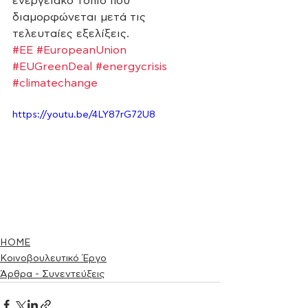
ενεργειακό τοπίο που 
διαμορφώνεται μετά τις 
τελευταίες εξελίξεις.
#ΕΕ
#EuropeanUnion
#EUGreenDeal
#energycrisis
#climatechange
https://youtu.be/4LY87rG72U8
HOME
Κοινοβουλευτικό Έργο
Άρθρα - Συνεντεύξεις