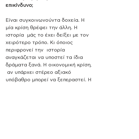
επικίνδυνο;
Είναι συγκοινωνούντα δοχεία. Η 
μία κρίση θρέφει την άλλη. Η 
ιστορία  μάς το έχει δείξει με τον 
χειρότερο τρόπο. Κι όποιος 
περιφρονεί την  ιστορία 
αναγκάζεται να υποστεί τα ίδια 
δράματα ξανά. Η οικονομική κρίση, 
 αν υπάρχει στέρεο αξιακό 
υπόβαθρο μπορεί να ξεπεραστεί. Η 
κρίση αξιών  οδηγεί στην πλήρη 
παρακμή.
- Έχετε πει πως μπήκατε στην 
πολιτική για να μείνετε. Οι 
Ευρωεκλογές, λοιπόν, είναι η αρχή. 
Ποιο είναι το σχέδιό σας; Τι θα 