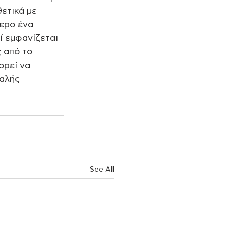
ετικά με 
ερο ένα 
ί εμφανίζεται 
 από το 
ορεί να 
αλής 
See All