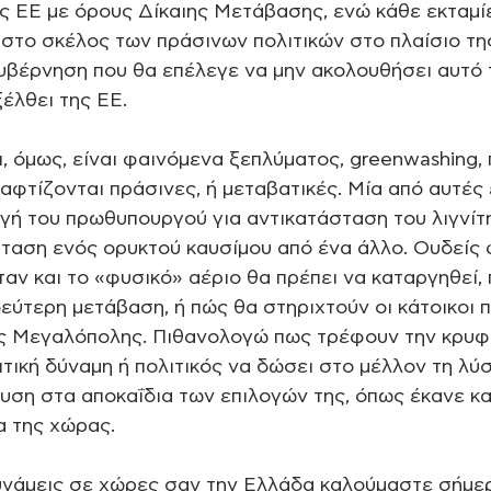
ης ΕΕ με όρους Δίκαιης Μετάβασης, ενώ κάθε εκταμ
στο σκέλος των πράσινων πολιτικών στο πλαίσιο τη
κυβέρνηση που θα επέλεγε να μην ακολουθήσει αυτό 
έλθει της ΕΕ. 
, όμως, είναι φαινόμενα ξεπλύματος, greenwashing, 
φτίζονται πράσινες, ή μεταβατικές. Μία από αυτές ε
γή του πρωθυπουργού για αντικατάσταση του λιγνίτ
σταση ενός ορυκτού καυσίμου από ένα άλλο. Ουδείς 
όταν και το «φυσικό» αέριο θα πρέπει να καταργηθεί, 
εύτερη μετάβαση, ή πώς θα στηριχτούν οι κάτοικοι 
ης Μεγαλόπολης. Πιθανολογώ πως τρέφουν την κρυφ
ιτική δύναμη ή πολιτικός να δώσει στο μέλλον τη λύση
ευση στα αποκαΐδια των επιλογών της, όπως έκανε και
 της χώρας. 
υνάμεις σε χώρες σαν την Ελλάδα καλούμαστε σήμε