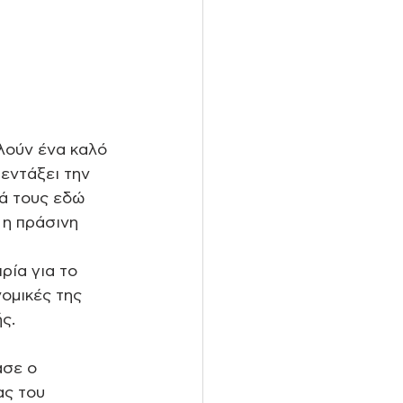
λούν ένα καλό 
εντάξει την 
τά τους εδώ 
 η πράσινη 
ρία για το 
ομικές της 
ς. 
ασε ο 
ς του 