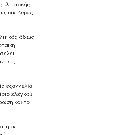
 κλιματικής 
ιες υποδομές 
ιτικός δίχως 
ωπαϊκή 
τελεί 
ν του, 
ία εξαγγελία, 
αίσιο ελέγχου 
φωση και το 
, ή σε 