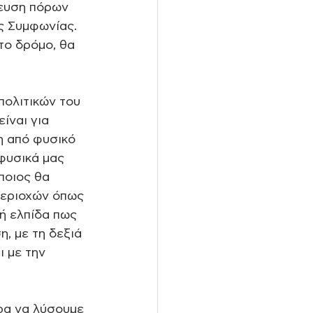
ίευση πόρων 
ς Συμφωνίας. 
το δρόμο, θα 
πολιτικών του 
ίναι για 
η από φυσικό 
φυσικά μας 
ποιος θα 
περιοχών όπως 
ή ελπίδα πως 
, με τη δεξιά 
 με την 
ρα να λύσουμε 