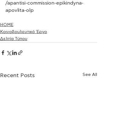
/apantisi-commission-epikindyna-
apovlita-olp
HOME
Κοινοβουλευτικό Έργο
Δελτία Τύπου
See All
Recent Posts